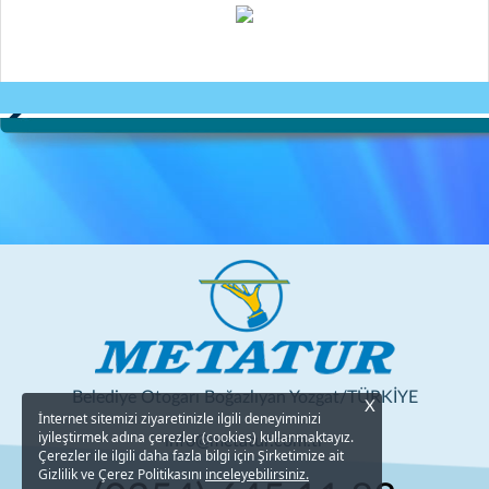
Belediye Otogarı Boğazlıyan Yozgat/TÜRKİYE
X
İnternet sitemizi ziyaretinizle ilgili deneyiminizi
iyileştirmek adına çerezler (cookies) kullanmaktayız.
info@metatur.com.tr
Çerezler ile ilgili daha fazla bilgi için Şirketimize ait
Gizlilik ve Çerez Politikasını
inceleyebilirsiniz.