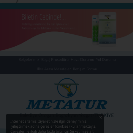
Belgelerimiz
Bagaj Prosedürü
Hava Durumu
Yol Durumu
İller Arası Mesafeler
İletişim Formu
Belediye Otogarı Boğazlıyan Yozgat/TÜRKİYE
X
İnternet sitemizi ziyaretinizle ilgili deneyiminizi
iyileştirmek adına çerezler (cookies) kullanmaktayız.
info@metatur.com.tr
Çerezler ile ilgili daha fazla bilgi için Şirketimize ait