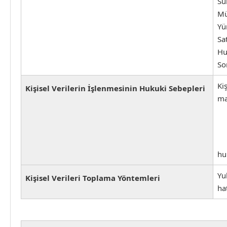
Sü
Mü
Yü
Sa
Hu
So
Ki
Kişisel Verilerin İşlenmesinin Hukuki Sebepleri
ma
hu
Yu
Kişisel Verileri Toplama Yöntemleri
ha