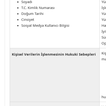
Soyadı
Yü
T.C. Kimlik Numarası
İş
Doğum Tarihi
Yü
Cinsiyet
Yü
Sosyal Medya Kullanıcı Bilgisi
Ha
İy
Sü
Op
Ki
Kişisel Verilerin İşlenmesinin Hukuki Sebepleri
ma
hu