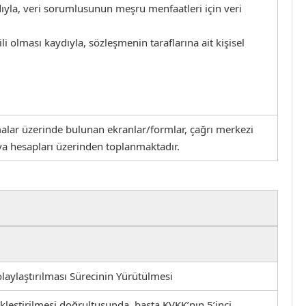
dıyla, veri sorumlusunun meşru menfaatleri için veri
 olması kaydıyla, sözleşmenin taraflarına ait kişisel
lamalar üzerinde bulunan ekranlar/formlar, çağrı merkezi
dya hesapları üzerinden toplanmaktadır.
aylaştırılması Sürecinin Yürütülmesi
ekleştirilmesi doğrultusunda, başta KVKK’nın 5’inci