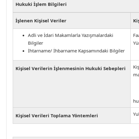
Hukuki İşlem Bilgileri
İşlenen Kişisel Veriler
Ki
Adli ve İdari Makamlarla Yazışmalardaki
Fa
Bilgiler
Yü
İhtarname/ İhbarname Kapsamındaki Bilgiler
Ki
Kişisel Verilerin İşlenmesinin Hukuki Sebepleri
ma
hu
Yu
Kişisel Verileri Toplama Yöntemleri