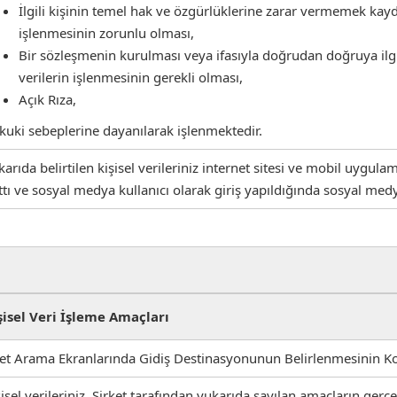
İlgili kişinin temel hak ve özgürlüklerine zarar vermemek kay
işlenmesinin zorunlu olması,
Bir sözleşmenin kurulması veya ifasıyla doğrudan doğruya ilgili
verilerin işlenmesinin gerekli olması,
Açık Rıza,
kuki sebeplerine dayanılarak işlenmektedir.
karıda belirtilen kişisel verileriniz internet sitesi ve mobil uygu
ttı ve sosyal medya kullanıcı olarak giriş yapıldığında sosyal me
şisel Veri İşleme Amaçları
let Arama Ekranlarında Gidiş Destinasyonunun Belirlenmesinin Kol
şisel verileriniz, Şirket tarafından yukarıda sayılan amaçların gerç