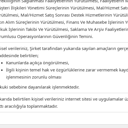
rekliliğinin Sağlanması Faaliyetlerinin Yürütülmesi, Faaliyetlerin
şteri İlişkileri Yönetimi Süreçlerinin Yürütülmesi, Mal/Hizmet Sat
rütülmesi, Mal/Hizmet Satış Sonrası Destek Hizmetlerinin Yürütülm
tın Alım Süreçlerinin Yürütülmesi, Finans Ve Muhasebe İşlerinin Y
kuk İşlerinin Takibi Ve Yürütülmesi, Saklama Ve Arşiv Faaliyetler
rumlusu Operasyonlarının Güvenliğinin Temini.
şisel verileriniz, Şirket tarafından yukarıda sayılan amaçların gerç
ddesinde belirtilen;
Kanunlarda açıkça öngörülmesi,
İlgili kişinin temel hak ve özgürlüklerine zarar vermemek kay
işlenmesinin zorunlu olması
kuki sebebine dayanılarak işlenmektedir.
karıda belirtilen kişisel verileriniz internet sitesi ve uygulamalar
ttı aracılığıyla toplanmaktadır.