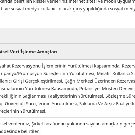
karıda belirtilen kişisel verileriniz internet sitesi ve mobil uygu
ttı ve sosyal medya kullanıcı olarak giriş yapıldığında sosyal me
şisel Veri İşleme Amaçları
yahat Rezervasyonu İşlemlerinin Yürütülmesi kapsamında; Rezerv
mpanya/Promosyon Süreçlerinin Yürütülmesi, Misafir Kullanıcı Sıf
llanıcı Girişi Gerçekleştirilmesi, Çağrı Merkezi Üzerinden Rezerv
lışmalarının Yürütülmesi Kapsamında; Potansiyel Müşteri Deneyimler
rekliliğinin Sağlanması Faaliyetlerinin Yürütülmesi, Sözleşme Süreç
lgi Güvenliği Süreçlerinin Yürütülmesi, Saklama Ve Arşiv Faaliy
reçlerinin Yürütülmesi.
şisel verileriniz, Şirket tarafından yukarıda sayılan amaçların gerç
ddesinde belirtilen;