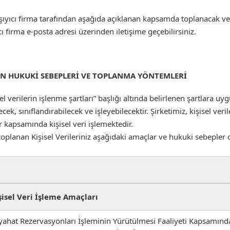
aşıyıcı firma tarafından aşağıda açıklanan kapsamda toplanacak ve 
yıcı firma e-posta adresi üzerinden iletişime geçebilirsiniz.
NİN HUKUKİ SEBEPLERİ VE TOPLANMA YÖNTEMLERİ
el verilerin işlenme şartları” başlığı altında belirlenen şartlara uy
cek, sınıflandırabilecek ve işleyebilecektir. Şirketimiz, kişisel ve
r kapsamında kişisel veri işlemektedir.
oplanan Kişisel Verileriniz aşağıdaki amaçlar ve hukuki sebepler d
şisel Veri İşleme Amaçları
yahat Rezervasyonları İşleminin Yürütülmesi Faaliyeti Kapsamında