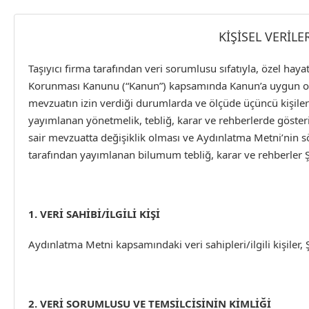
KİŞİSEL VERİL
Taşıyıcı firma tarafından veri sorumlusu sıfatıyla, özel hayat
Korunması Kanunu (“Kanun”) kapsamında Kanun’a uygun olara
mevzuatın izin verdiği durumlarda ve ölçüde üçüncü kişiler
yayımlanan yönetmelik, tebliğ, karar ve rehberlerde gösteri
sair mevzuatta değişiklik olması ve Aydınlatma Metni’nin 
tarafından yayımlanan bilumum tebliğ, karar ve rehberler Ş
1. VERİ SAHİBİ/İLGİLİ KİŞİ
Aydınlatma Metni kapsamındaki veri sahipleri/ilgili kişiler, 
2. VERİ SORUMLUSU VE TEMSİLCİSİNİN KİMLİĞİ