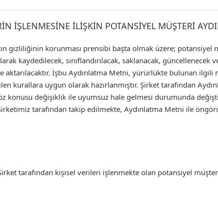
ERİN İŞLENMESİNE İLİŞKİN POTANSİYEL MÜŞTERİ AY
ın gizliliğinin korunması prensibi başta olmak üzere; potansiyel müş
k kaydedilecek, sınıflandırılacak, saklanacak, güncellenecek ve 
e aktarılacaktır. İşbu Aydınlatma Metni, yürürlükte bulunan ilgil
len kurallara uygun olarak hazırlanmıştır. Şirket tarafından Aydı
söz konusu değişiklik ile uyumsuz hale gelmesi durumunda değişti
irketimiz tarafından takip edilmekte, Aydınlatma Metni ile öngörü
Şirket tarafından kişisel verileri işlenmekte olan potansiyel müşter