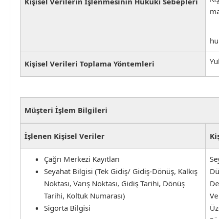
Kişisel Verilerin İşlenmesinin Hukuki Sebepleri
ma
hu
Yu
Kişisel Verileri Toplama Yöntemleri
Müşteri İşlem Bilgileri
İşlenen Kişisel Veriler
Ki
Çağrı Merkezi Kayıtları
Se
Seyahat Bilgisi (Tek Gidiş/ Gidiş-Dönüş, Kalkış
Dü
Noktası, Varış Noktası, Gidiş Tarihi, Dönüş
De
Tarihi, Koltuk Numarası)
Ve
Sigorta Bilgisi
Üz