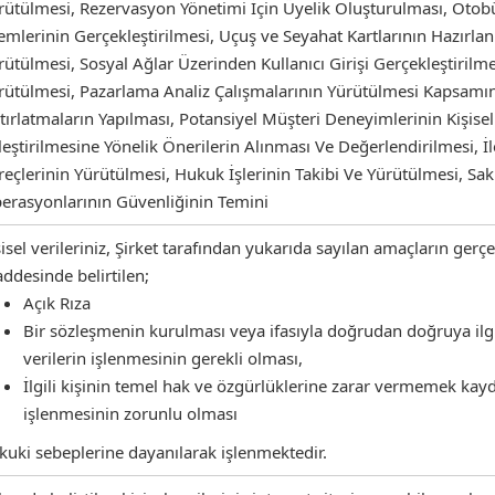
rütülmesi, Rezervasyon Yönetimi İçin Üyelik Oluşturulması, Otobü
lemlerinin Gerçekleştirilmesi, Uçuş ve Seyahat Kartlarının Hazı
rütülmesi, Sosyal Ağlar Üzerinden Kullanıcı Girişi Gerçekleştiril
rütülmesi, Pazarlama Analiz Çalışmalarının Yürütülmesi Kapsam
tırlatmaların Yapılması, Potansiyel Müşteri Deneyimlerinin Kişiselle
ileştirilmesine Yönelik Önerilerin Alınması Ve Değerlendirilmesi, İl
reçlerinin Yürütülmesi, Hukuk İşlerinin Takibi Ve Yürütülmesi, Sa
erasyonlarının Güvenliğinin Temini
şisel verileriniz, Şirket tarafından yukarıda sayılan amaçların gerç
ddesinde belirtilen;
Açık Rıza
Bir sözleşmenin kurulması veya ifasıyla doğrudan doğruya ilgili
verilerin işlenmesinin gerekli olması,
İlgili kişinin temel hak ve özgürlüklerine zarar vermemek kay
işlenmesinin zorunlu olması
kuki sebeplerine dayanılarak işlenmektedir.